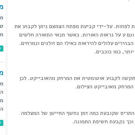
מצ
טכ
 לפחות. על-ידי קביעת מפתח הצמצם ניתן לקבוע את
מק
גם ע על נראות האורות. כאשר תנאי התאורה חלשים
הבהירים עלולים להיראות כאילו הם זולגים ונמרחים.
ל
ותר, כמו כוכבים.
מ
קשה לקבוע אוטומטית את המרחק מהאובייקט. לכן
מצ
 המרחק מאובייקט הצילום.
המ
מת
הח
 התריס שקובעת כמה זמן נחשף החיישן של המצלמה
וכך נקבעת חשיפת התמונה.
ל