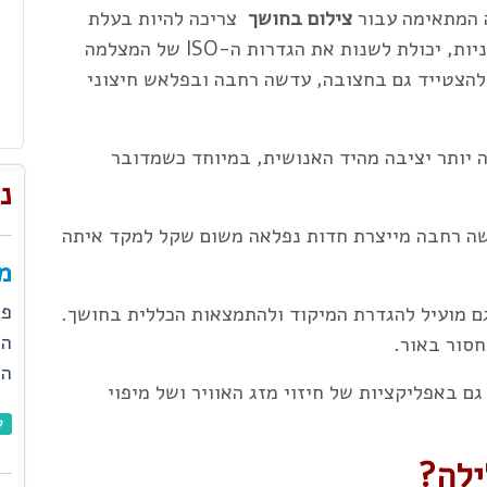
ה המתאימה עבור
צילום בחושך
צריכה להיות בעלת
מספר תכונות: יכולת חשיפה ארוכה של כמה שניות, יכולת לשנות את הגדרות ה-ISO של המצלמה
 להצטייד גם בחצובה, עדשה רחבה ובפלאש חיצוני
ה יותר יציבה מהיד האנושית, במיוחד כשמדובר
נ
שה רחבה מייצרת חדות נפלאה משום שקל למקד איתה
מ
פי
ם מועיל להגדרת המיקוד ולהתמצאות הכללית בחושך.
הי
חסור באור.
הת
ם באפליקציות של חיזוי מזג האוויר ושל מיפוי
ל
ילה?