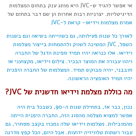
אי אפשר להגיד ש-JVC היא מותג ענק בתחום המצלמות
הדיגיטליות. יצרניות רבות אחרות הן שם דבר בתחום של
אמרת מצלמות וידיאו- קראת ל-JVC
לאורך כל שנות פעילותה, גם כשהייתה בשיאה וגם בשנות
השפל, JVC המשיכה לשווק ולהתמחות בייצור מצלמות
וידיאו. אלו כנראה יהיו תמיד ספינת הדגל של החברה
ויהוו עבורה את המוצר הבכיר. צילום וידיאו, מקצועני או
חובבני, יהיה מבוקש תמיד. המצלמות של החברה היפנית
יהיו תמיד האופציה הראשונה.
מה כוללת מצלמת וידיאו חדשנית של JVC?
נכון, כבר אז, בתחילת שנות ה-90, כשבכל בית היה
אפשר למצוא מצלמה מהסוג הזה, החברה היפנית הייתה
מהמובילות. מצלמות וידיאו שלה נמכרו בקצב מסחרר, גם
עבור רשתות טלוויזיה ידועות. אבל היום, הכל קפץ מדרגה